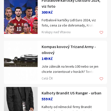
Fotbalové kartičky Lidl Euro 2024,
viz foto
300 Kč
Fotbalové kartičky Lidl Euro 2024, viz
foto, cena za vše dohromady, Kralupy.
Kralupy nad Vltavou
Kompas kovový Trizand Army -
olivový
149 Kč
Jste zálesák na levelu 100 nebo se jen
chcete zorientovat v horách? Tento
vojenský kompas vám pomůže snadno
Celá ČR
najít sever i určit vzdálenost
pozorovatelných objektů. Prémiové
zpracování pro náročné.
Kalhoty Brandit US Ranger - urban
559 Kč
Přesnost: 2°
Kalhoty od německé firmy Brandit