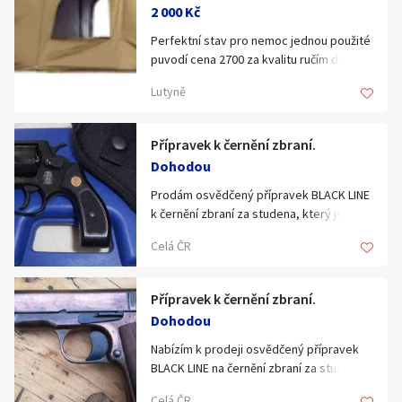
2 000 Kč
Perfektní stav pro nemoc jednou použité
puvodí cena 2700 za kvalitu ručím dovezu
Lutyně
Přípravek k černění zbraní.
Dohodou
Prodám osvědčený přípravek BLACK LINE
k černění zbraní za studena, který je 27
letou praxí prověřený puškaři,
Celá ČR
prodejnami zbraní a strojírenskými
podniky. Přípravek je vhodný k černění
oceli i jiných kovů a slitin za studena, na
Přípravek k černění zbraní.
opravy i černění celých zbraní. Balení 25
Dohodou
ml za 110,- Kč + poštovné, balení 50 ml za
195,- Kč + poštovné. Dále prodám tmel,
Nabízím k prodeji osvědčený přípravek
který se dá černit - na opravy hloubkové
BLACK LINE na černění zbraní za studena,
koroze na zbrani (180,-) a přípravky na
který je 27 letou praxí prověřený puškaři,
Celá ČR