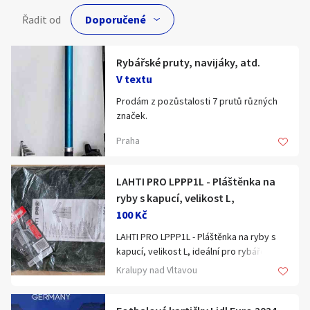
Hledat v textu
Řadit od
Rybářské pruty, navijáky, atd.
V textu
Nabídka/poptávka
Prodám z pozůstalosti 7 prutů různých
značek.
Jedná se o těžší pruty, vyšší gramáž,
Praha
větší navijáky 50-60 mm.
Z toho dvě děličky a 1 bič 7 m.
Nejlépe vše najednou. + Drobnosti.
LAHTI PRO LPPP1L - Pláštěnka na
Cena za vše k jednání cca 5000,-Kč.
ryby s kapucí, velikost L,
Případně navrhněte pro Vás
100 Kč
akceptovatelnou cenu,
pokud bude zajímavá domluvíme se.
LAHTI PRO LPPP1L - Pláštěnka na ryby s
kapucí, velikost L, ideální pro rybáře,
rybářská pláštěnka,vyzvednutí Kralupy,
Kralupy nad Vltavou
mohu poslat do Alzaboxu nebo Balíkovny
za +80Kč.