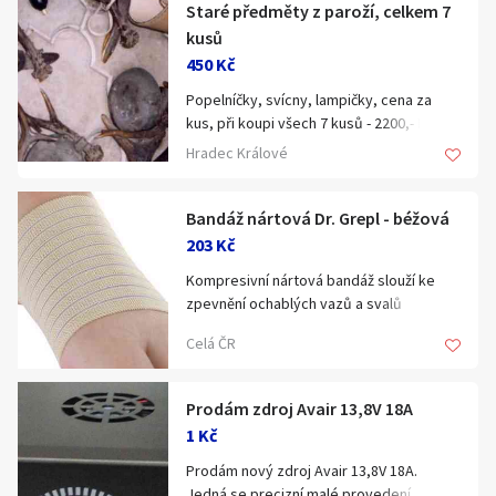
pro Vaši osobní kontrolu kompletnosti a
Staré předměty z paroží, celkem 7
Zakoupíte v obchodě Armik na adrese
stavu hry podle návodů. Jedná se o tyto
kusů
Tyršova 271, Žatec nebo online na
hry:
450 Kč
https://armik.cz/kalhoty-brandit-us-
ranger-urban/.
Popelníčky, svícny, lampičky, cena za
1. Lewis & Clark: Cesta na severozápad:
kus, při koupi všech 7 kusů - 2200,- Kč.
990,-
Možné je i vyzvednutí v nonstop
Hradec Králové
fungujícím výdejním boxu ArmikBox nebo
2. Záchranáři: Boj s ohněm: 590,-
zaslání kamkoliv v ČR.
Bandáž nártová Dr. Grepl - béžová
3. Niagara: 390,-
203 Kč
4. Hotel Tycoon: 290,-
Kompresivní nártová bandáž slouží ke
zpevnění ochablých vazů a svalů
david.novak zavináč email.cz
chodidla a záprstních kostí.
Frýdek-Místek
Celá ČR
Vlastnosti:
• podepírá pokleslou příčnou klenbu
Prodám zdroj Avair 13,8V 18A
nožní při problémech ploché nohy
1 Kč
• zpevňuje rozevřené prsty i volnější
klouby chodidla
Prodám nový zdroj Avair 13,8V 18A.
Jedná se precizní malé provedení