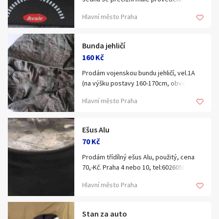
Velikosti:
zdroje, hmotnost pouze 1kg
Hlavní město Praha
• vybírejte dle EU velikosti bot
Zakoupíte v obchodě Armik na adrese
Bunda jehličí
Tyršova 271, Žatec nebo online na
160 Kč
https://armik.cz/bandaz-nartova-dr-
grepl-bezova/.
Prodám vojenskou bundu jehličí, vel.1A
(na výšku postavy 160-170cm, obvod
Možné je i vyzvednutí v nonstop
přes prsa do 95cm),ramena od švu ke švu
fungujícím výdejním boxu ArmikBox nebo
Hlavní město Praha
44cm, celková délka 62cm, rukáv 51cm
zaslání kamkoliv v ČR.
od švu ramene, cena 160,-Kč, Praha 4
nebo 10, tel:602605095
Ešus Alu
70 Kč
Prodám třídílný ešus Alu, použitý, cena
70,-Kč. Praha 4 nebo 10, tel:602605095
Hlavní město Praha
Stan za auto