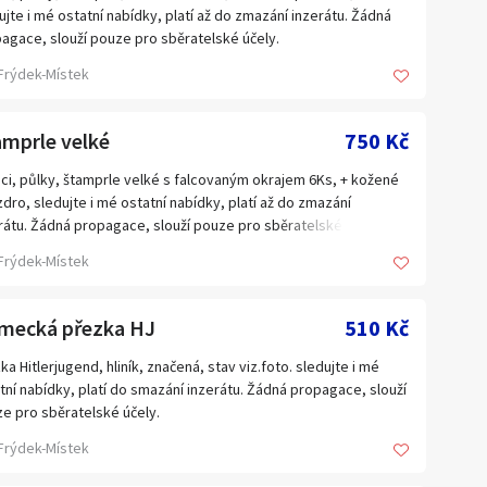
ujte i mé ostatní nabídky, platí až do zmazání inzerátu. Žádná
agace, slouží pouze pro sběratelské účely.
Frýdek-Místek
amprle velké
750 Kč
ci, půlky, štamprle velké s falcovaným okrajem 6Ks, + kožené
dro, sledujte i mé ostatní nabídky, platí až do zmazání
rátu. Žádná propagace, slouží pouze pro sběratelské účely.
Frýdek-Místek
mecká přezka HJ
510 Kč
ka Hitlerjugend, hliník, značená, stav viz.foto. sledujte i mé
tní nabídky, platí do smazání inzerátu. Žádná propagace, slouží
e pro sběratelské účely.
Frýdek-Místek