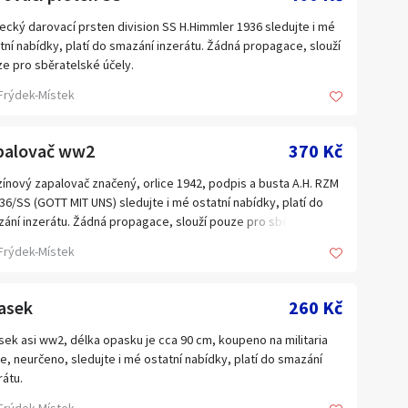
cký darovací prsten division SS H.Himmler 1936 sledujte i mé
tní nabídky, platí do smazání inzerátu. Žádná propagace, slouží
e pro sběratelské účely.
Frýdek-Místek
palovač ww2
370 Kč
ínový zapalovač značený, orlice 1942, podpis a busta A.H. RZM
36/SS (GOTT MIT UNS) sledujte i mé ostatní nabídky, platí do
ání inzerátu. Žádná propagace, slouží pouze pro sběratelské
y.
Frýdek-Místek
asek
260 Kč
ek asi ww2, délka opasku je cca 90 cm, koupeno na militaria
e, neurčeno, sledujte i mé ostatní nabídky, platí do smazání
rátu.