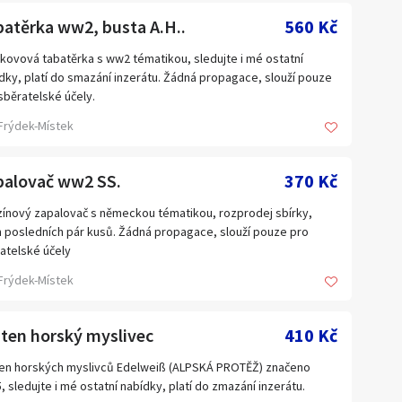
pacita akumulátoru 2200 mAh
atěrka ww2, busta A.H..
560 Kč
bíjení 5V USB
ba nabíjení 2-5 h
kovová tabatěrka s ww2 tématikou, sledujte i mé ostatní
dky, platí do smazání inzerátu. Žádná propagace, slouží pouze
upíte v obchodě Armik na adrese Tyršova 271, Žatec nebo
sběratelské účely.
ne na https://armik.cz/kempingova-sprcha-cattara-aku-cerna/.
Frýdek-Místek
é je i vyzvednutí v nonstop fungujícím výdejním boxu ArmikBox
 zaslání kamkoliv v ČR.
palovač ww2 SS.
370 Kč
ínový zapalovač s německou tématikou, rozprodej sbírky,
posledních pár kusů. Žádná propagace, slouží pouze pro
atelské účely
Frýdek-Místek
ten horský myslivec
410 Kč
en horských myslivců Edelweiß (ALPSKÁ PROTĚŽ) značeno
, sledujte i mé ostatní nabídky, platí do zmazání inzerátu.