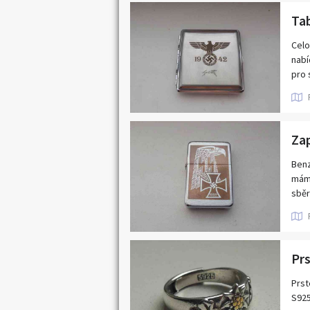
• ka
Tab
• na
• do
Celo
nabí
Zako
pro 
onli
Možn
nebo
Za
Benz
mám 
sběr
Prs
Prst
S925