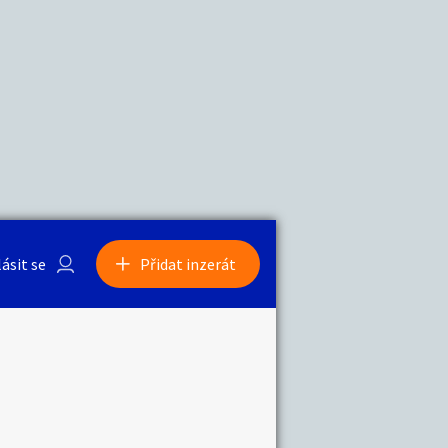
a
Zvířata
lásit se
Přidat inzerát
obby
Sběratelství
ní
Ostatní