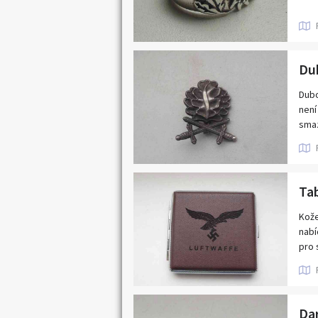
Dub
Dubo
není
smaz
Ta
Kože
nabí
pro 
Dar