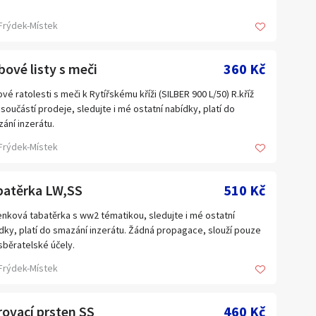
Frýdek-Místek
ové listy s meči
360 Kč
vé ratolesti s meči k Rytířskému kříži (SILBER 900 L/50) R.kříž
 součástí prodeje, sledujte i mé ostatní nabídky, platí do
ání inzerátu.
Frýdek-Místek
batěrka LW,SS
510 Kč
nková tabatěrka s ww2 tématikou, sledujte i mé ostatní
dky, platí do smazání inzerátu. Žádná propagace, slouží pouze
sběratelské účely.
Frýdek-Místek
ovací prsten SS
460 Kč