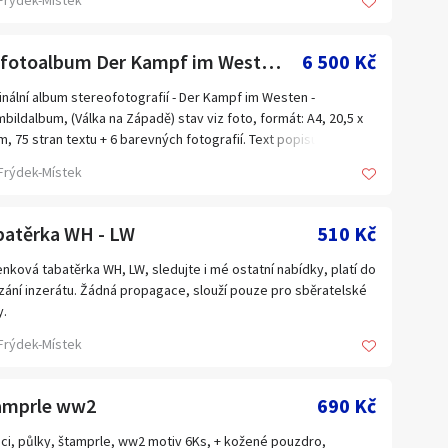
Frýdek-Místek
3D fotoalbum Der Kampf im Westen 1940
6 500 Kč
inální album stereofotografií - Der Kampf im Westen -
bildalbum, (Válka na Západě) stav viz foto, formát: A4, 20,5 x
m, 75 stran textu + 6 barevných fotografií. Text popisuje tažení
padní Evropě, stereofotografické obrázky zobrazující každý
Frýdek-Místek
bitevní scény včetně postupu tanků a pěchoty, dělostřelecké
y, ženistů, evakuace raněných, důstojníků a generálů a scénu
couzské kapitulace u Compiegn. (Druhé 3D fotoalbum dávám
batěrka WH - LW
510 Kč
ma, poslední tři fotky, celkem nabízím dvě knihy + spousta
eofotografií) můžu poslat více fotek. Sledujte i mé ostatní
nková tabatěrka WH, LW, sledujte i mé ostatní nabídky, platí do
dky, platí do smazání inzerátu. Žádná propagace, slouží pouze
ání inzerátu. Žádná propagace, slouží pouze pro sběratelské
sběratelské účely.
y.
Frýdek-Místek
amprle ww2
690 Kč
ci, půlky, štamprle, ww2 motiv 6Ks, + kožené pouzdro,