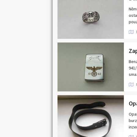
Něme
osta
pouz
Za
Benz
941/
smaz
účel
Op
Opas
burz
inze