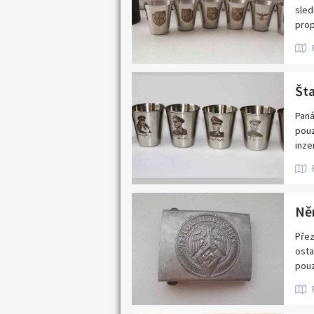
sled
prop
Št
Paná
pouz
inze
Ně
Přez
osta
pouz