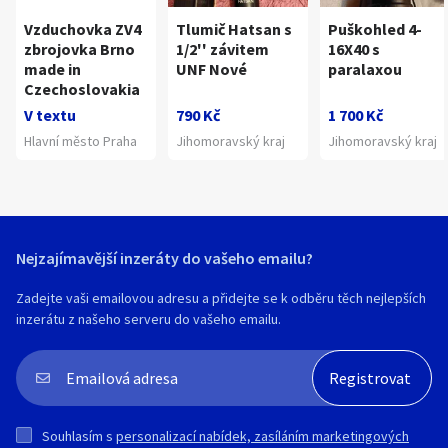
Vzduchovka ZV4
Tlumič Hatsan s
Puškohled 4-
zbrojovka Brno
1/2'' závitem
16X40 s
made in
UNF Nové
paralaxou
Czechoslovakia
V textu
790 Kč
1 700 Kč
Hlavní město Praha
Jihomoravský kraj
Jihomoravský kraj
Nejzajímavější inzeráty do vašeho emailu?
Zadejte vaši emailovou adresu a přidejte se k odběru těch nejlepších
inzerátu z našeho serveru do vašeho emailu.
Souhlasím s
personalizací nabídek, zasíláním marketingových