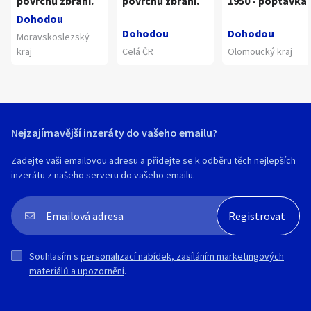
povrchů zbraní.
povrchů zbraní.
1950 - poptávka
Dohodou
Dohodou
Dohodou
Moravskoslezský
kraj
Celá ČR
Olomoucký kraj
Nejzajímavější inzeráty do vašeho emailu?
Zadejte vaši emailovou adresu a přidejte se k odběru těch nejlepších
inzerátu z našeho serveru do vašeho emailu.
Souhlasím s
personalizací nabídek, zasíláním marketingových
materiálů a upozornění
.