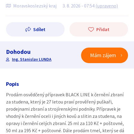
Moravskoslezský kraj
3. 8. 2026 - 07:54
(upraveno)
Sdílet
Přidat
Dohodou
Mám zájem
Ing. Stanislav LUNDA
Popis
Prodám osvědčený přípravek BLACK LINE k černění zbraní
za studena, který je 27 letou praxí prověřený puškaři,
prodejnami zbraní a strojírenskými podniky. Přípravek je
vhodný k černění oceli i jiných kovů a slitin za studena, na
opravy i černění celých zbraní. 25 ml za 110 Kč + poštovné,
50 ml za 195 Kč + poštovné. Dále prodám tmel, který se dá