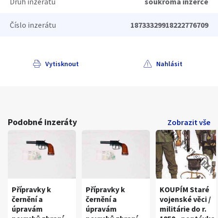
Druh inzerátu
soukromá inzerce
Číslo inzerátu
18733329918222776709
Vytisknout
Nahlásit
Podobné inzeráty
Zobrazit vše
Přípravky k
Přípravky k
KOUPÍM Staré
černění a
černění a
vojenské věci /
úpravám
úpravám
militárie do r.