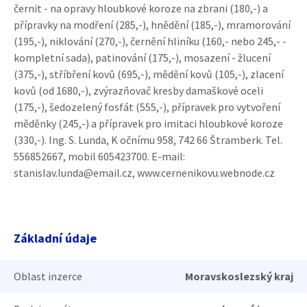
černit - na opravy hloubkové koroze na zbrani (180,-) a
přípravky na modření (285,-), hnědění (185,-), mramorování
(195,-), niklování (270,-), černění hliníku (160,- nebo 245,- -
kompletní sada), patinování (175,-), mosazení - žlucení
(375,-), stříbření kovů (695,-), mědění kovů (105,-), zlacení
kovů (od 1680,-), zvýrazňovač kresby damaškové oceli
(175,-), šedozelený fosfát (555,-), přípravek pro vytvoření
měděnky (245,-) a přípravek pro imitaci hloubkové koroze
(330,-). Ing. S. Lunda, K očnímu 958, 742 66 Štramberk. Tel.
556852667, mobil 605423700. E-mail:
stanislav.lunda@email.cz, www.cernenikovu.webnode.cz
Základní údaje
Oblast inzerce
Moravskoslezský kraj