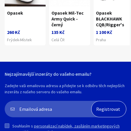
Opasek
Opasek Mil-Tec
Opasek
Army Quick -
BLACKHAWK
černý
CQB/Rigger's
260 Kč
135 Kč
1 100 Kč
Frýdek-Místek
Celá ČR
Praha
Nejzajímavější inzeráty do vašeho emailu?
Zadejte vaši emailovou adresu a přidejte se k odběru těch nejlepších
inzerátu z našeho serveru do vašeho emailu.
Souhlasím s
personalizací nabídek, zasíláním marketingových