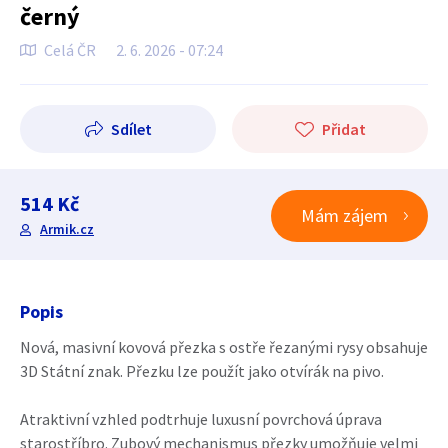
černý
Celá ČR
2. 6. 2026 - 07:24
Sdílet
Přidat
514 Kč
Mám zájem
Armik.cz
Popis
Nová, masivní kovová přezka s ostře řezanými rysy obsahuje
3D Státní znak. Přezku lze použít jako otvírák na pivo.
Atraktivní vzhled podtrhuje luxusní povrchová úprava
starostříbro. Zubový mechanismus přezky umožňuje velmi