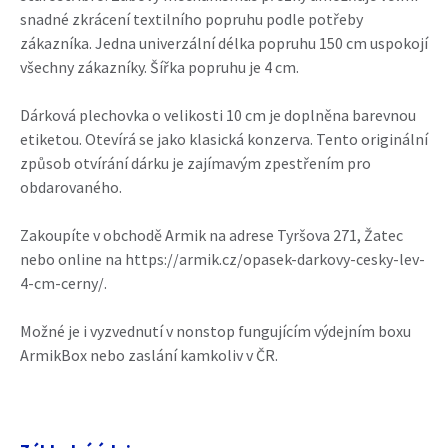
snadné zkrácení textilního popruhu podle potřeby
zákazníka. Jedna univerzální délka popruhu 150 cm uspokojí
všechny zákazníky. Šířka popruhu je 4 cm.
Dárková plechovka o velikosti 10 cm je doplněna barevnou
etiketou. Otevírá se jako klasická konzerva. Tento originální
způsob otvírání dárku je zajímavým zpestřením pro
obdarovaného.
Zakoupíte v obchodě Armik na adrese Tyršova 271, Žatec
nebo online na https://armik.cz/opasek-darkovy-cesky-lev-
4-cm-cerny/.
Možné je i vyzvednutí v nonstop fungujícím výdejním boxu
ArmikBox nebo zaslání kamkoliv v ČR.